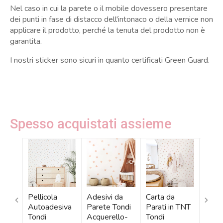
Nel caso in cui la parete o il mobile dovessero presentare
dei punti in fase di distacco dell'intonaco o della vernice non
applicare il prodotto, perché la tenuta del prodotto non è
garantita.
I nostri sticker sono sicuri in quanto certificati Green Guard.
Spesso acquistati assieme
Pellicola
Adesivi da
Carta da
Carta
Autoadesiva
Parete Tondi
Parati in TNT
Parat
Tondi
Acquerello-
Tondi
Tondi