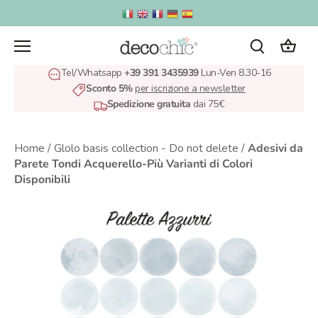
Salta
al
contenuto
Tel/Whatsapp
+39 391 3435939
Lun-Ven 8.30-16
Sconto 5%
per iscrizione a newsletter
Spedizione gratuita
dai 75€
Home
/
Glolo basis collection - Do not delete
/
Adesivi da
Parete Tondi Acquerello-Più Varianti di Colori
Disponibili