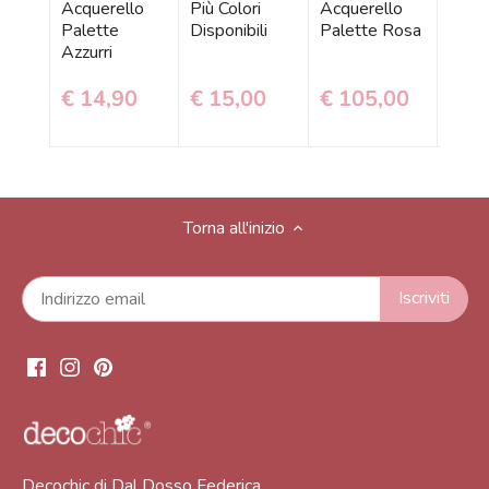
Acquerello
Più Colori
Acquerello
Acqu
Palette
Disponibili
Palette Rosa
Pale
Azzurri
Azzur
€ 14,90
€ 15,00
€ 105,00
€ 1
Torna all'inizio
Decochic di Dal Dosso Federica