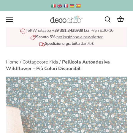
Salta
al
contenuto
Tel/Whatsapp
+39 391 3435939
Lun-Ven 8.30-16
Sconto 5%
per iscrizione a newsletter
Spedizione gratuita
dai 75€
Home
/
Cottagecore Kids
/
Pellicola Autoadesiva
Wildflower - Più Colori Disponibili