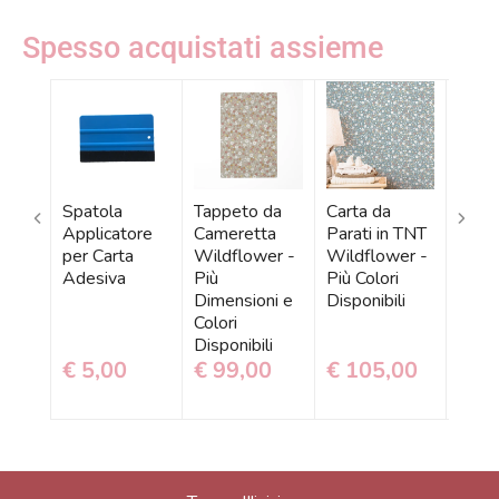
Spesso acquistati assieme
Spatola
Tappeto da
Carta da
Tapp
Applicatore
Cameretta
Parati in TNT
Gioc
per Carta
Wildflower -
Wildflower -
Wild
Adesiva
Più
Più Colori
Più
Dimensioni e
Disponibili
Dime
Colori
Color
Disponibili
Dispo
€ 5,00
€ 99,00
€ 105,00
€ 9