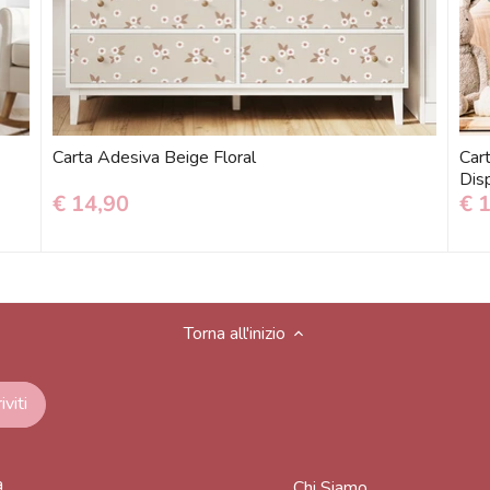
Carta Adesiva Beige Floral
Cart
Disp
€ 14,90
€ 
Torna all'inizio
a
Chi Siamo