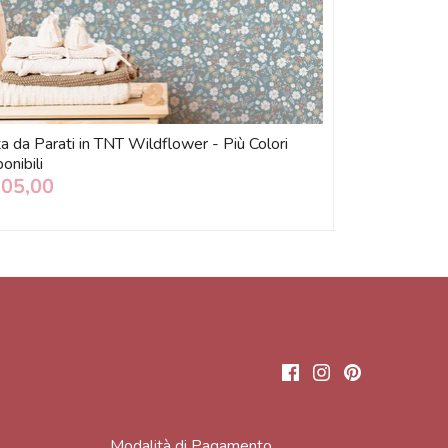
a da Parati in TNT Wildflower - Più Colori
Pellicola Auto
onibili
Disponibili
105,00
€ 14,90
Modalità di Pagamento