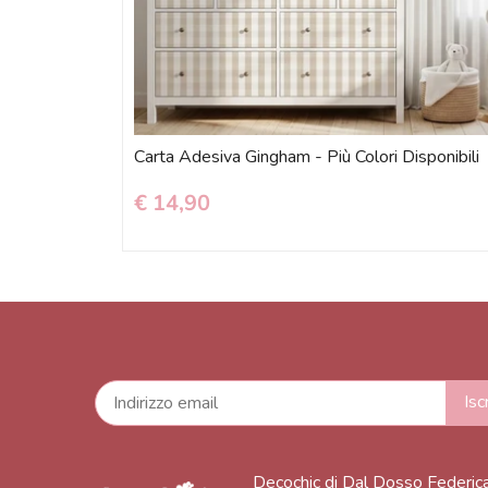
Carta Adesiva Gingham - Più Colori Disponibili
€ 14,90
Decochic di Dal Dosso Federic