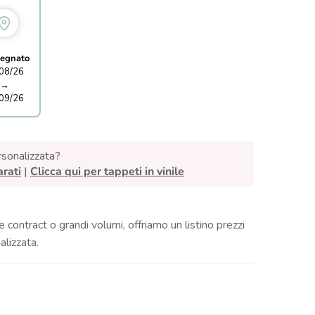
egnato
08/26
→
09/26
rsonalizzata?
arati
|
Clicca qui per tappeti in vinile
e contract o grandi volumi, offriamo un listino prezzi
lizzata.