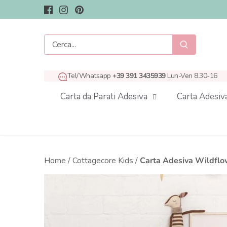
Salta
al
contenuto
Tel/Whatsapp
+39 391 3435939
Lun-Ven 8.30-16
Carta da Parati Adesiva
Carta Adesiv
Home
/
Cottagecore Kids
/
Carta Adesiva Wildflowe