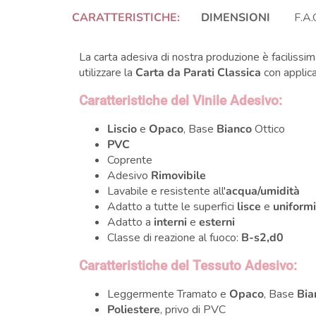
CARATTERISTICHE:
DIMENSIONI
F.A.
La carta adesiva di nostra produzione è facilissima
utilizzare la
Carta da Parati Classica
con applica
Caratteristiche del Vinile Adesivo:
Liscio
e
Opaco
, Base
Bianco
Ottico
PVC
Coprente
Adesivo
Rimovibile
Lavabile e resistente all'
acqua/umidità
Adatto a tutte le superfici
lisce
e
uniform
Adatto a
interni
e
esterni
Classe di reazione al fuoco:
B-s2,d0
Caratteristiche del Tessuto Adesivo:
Leggermente Tramato e
Opaco
, Base
Bia
Poliestere
, privo di PVC