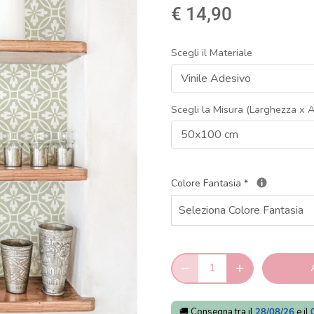
€ 14,90
Scegli il Materiale
Vinile Adesivo
Scegli la Misura (Larghezza x A
50x100 cm
Colore Fantasia
*
🚚 Consegna tra il
28/08/26
e il