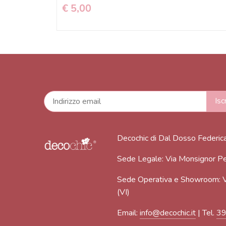
€ 5,00
Decochic di Dal Dosso Federic
Sede Legale: Via Monsignor Pe
Sede Operativa e Showroom: V
(VI)
Email:
info@decochic.it
| Tel.
3