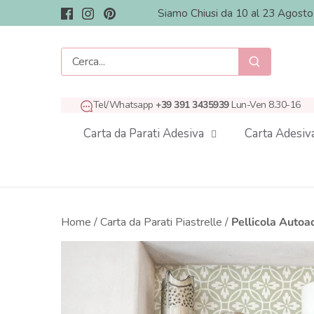
Salta
Siamo Chiusi da 10 al 23 Agost
al
contenuto
Tel/Whatsapp
+39 391 3435939
Lun-Ven 8.30-16
Carta da Parati Adesiva
Carta Adesiv
Home
/
Carta da Parati Piastrelle
/
Pellicola Autoad