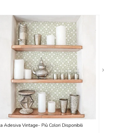
a Adesiva Vintage- Più Colori Disponibili
Runner in Vinil