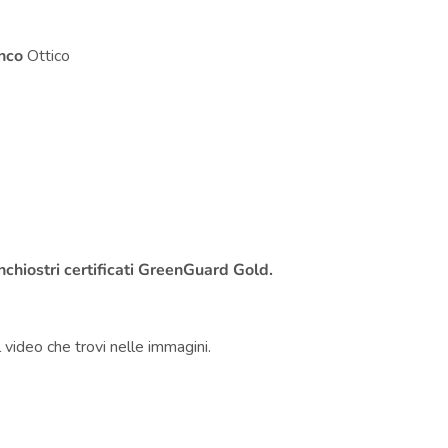
nco
Ottico
i
inchiostri certificati GreenGuard Gold.
l
video
che trovi nelle immagini.