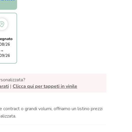
egnato
08/26
→
09/26
rsonalizzata?
arati
|
Clicca qui per tappeti in vinile
e contract o grandi volumi, offriamo un listino prezzi
lizzata.