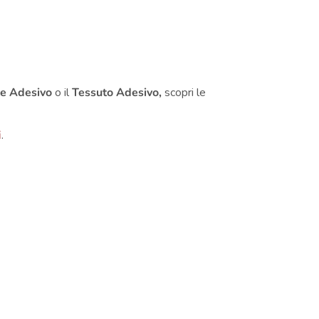
le Adesivo
o il
Tessuto Adesivo,
scopri le
i
.