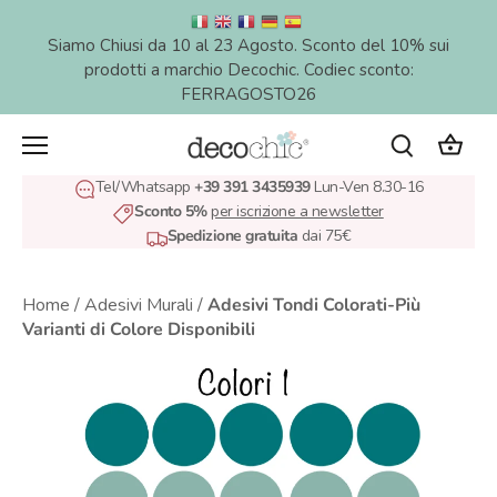
Salta
al
Siamo Chiusi da 10 al 23 Agosto. Sconto del 10% sui
contenuto
prodotti a marchio Decochic. Codiec sconto:
FERRAGOSTO26
Tel/Whatsapp
+39 391 3435939
Lun-Ven 8.30-16
Sconto 5%
per iscrizione a newsletter
Spedizione gratuita
dai 75€
Home
/
Adesivi Murali
/
Adesivi Tondi Colorati-Più
Varianti di Colore Disponibili